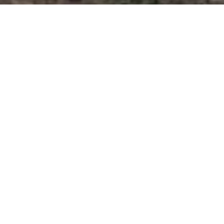
Fakta Ringkas
Tanah Perkuburan Islam
Kangkar Pulai
Tanah perkuburan islam
Kangkar Pulai merupakan
tanah perkuburan dibawah
kariah Masjid Nur-Syahadah.